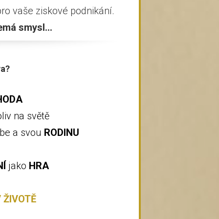
ro vaše ziskové podnikání.
emá smysl...
va?
HODA
liv na světě
ebe a svou
RODINU
NÍ
jako
HRA
 ŽIVOTĚ