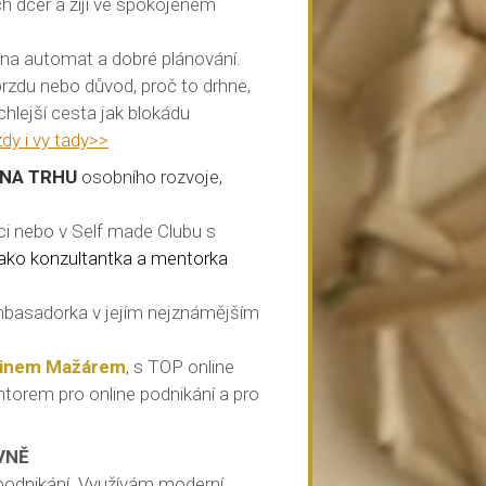
dcer a žiji ve spokojeném
 na automat a dobré plánování.
brzdu nebo důvod, proč to drhne,
ychlejší cesta jak blokádu
zdy i vy tady>>
 NA TRHU
osobního rozvoje,
ci nebo v Self made Clubu s
ako konzultantka a mentorka
basadorka v jejím nejznámějším
tinem Mažárem
, s TOP online
torem pro online podnikání a pro
VNĚ
v podnikání. Využívám moderní