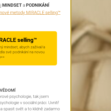
j
MINDSET
a
PODNIKÁNÍ
mové metody MIRACLE selling™
ACLE selling™
ávný mindset, abych zažíval/a
edla své podnikání na novou
ň>>
EVĚDOMÍ
rové psychologie, tak jsem
ychologie v sociální práci. Uvnitř
a spasit svět a to klidně zadarmo