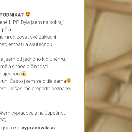
a PODNIKAT
ené HPP. Byla jsem na pokraji
rpěla.
lidmi udržovat své základní
ost, empatii a skutečnou
ala jsem od jednoho k druhému.
měla chaos a činnosti
ů najednou
kruh. Často jsem se cítila sama
dost. Občas mě přepadla beznaděj
rokem vypracovala na úspěšnou
CF)
.
ic jsem se
vypracovala až