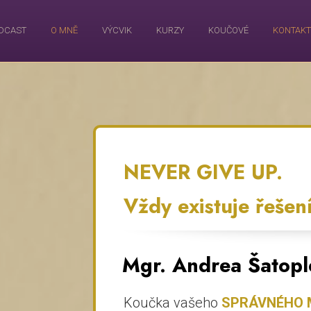
DCAST
O MNĚ
VÝCVIK
KURZY
KOUČOVÉ
KONTAKT
NEVER GIVE UP.
Vždy existuje řešení
Mgr. Andrea Šatopl
Koučka vašeho
SPRÁVNÉHO 