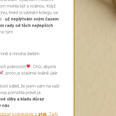
itom mohla být s rodinou. Když
ýzvu, hned si vybírám kolegu, se
l -
už neplýtvám svým časem
mám rady od těch nejlepších
-
eho tým.
e mně a mnoha dalším
šich pokrocích
. Chci, abyste
, proto je stavíme reálně
(ale
dostí sdíleli, že jsem vám na vaší
voji pomohla právě já.
vé sliby a kladu důraz
v nás
.
obírají podnikatele o
zisk
. Tady