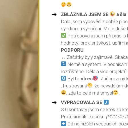
.
ZBLÁZNILA JSEM SE
a šl
Dala jsem výpověď z dobře plac
syndromu vyhoření. Moje duše t
Potřebovala jsem při práci s 
hodnoty:
proklientskost, upřímn
PODPORU
.
↔️ Začátky byly zajímavé. Skák
Neměla systém. V podnikání 
roztříštěné. Dělala více projekt
Byl to
stres
. Začarovaný 
, frustrovaná
, že nevydělám 
, zda to celé má smysl
.
VYPRACOVALA SE
S 0 kontakty jsem se krok za k
Profesionální koučku
(PCC dle I
Od nejnižších vedoucích poz