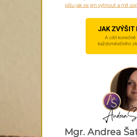
píšu jak se jim vyhnout a mít ú
JAK ZVÝŠIT
A cítit konečně
každoměsíčního st
Mgr. Andrea Ša