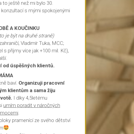
 to ještě než mi bylo 30.
 konzultací s mými spokojenými
OBĚ A KOUČINKU
 to je být na druhé straně)
 zahraničí, Vladimír Tuka, MCC;
 s příjmy více jak +100 mil. Kč),
lší.
 od úspěšných klientů.
 MÁMA
čně baví.
Organizuji pracovní
ým klientům a sama žiju
ivotě.
I díky 4,5letému
si
umím poradit v náročných
i emocemi
.
bloky pramenící ze svého dětství
ím
.