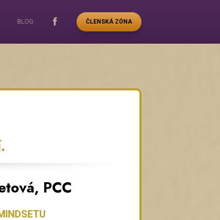
BLOG
ČLENSKÁ ZÓNA
.
etová, PCC
MINDSETU