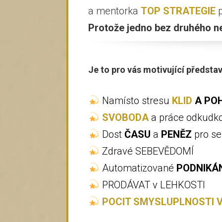
a mentorka
TOP STRATEGIE
p
Protože jedno bez druhého n
Je to pro vás motivující předsta
Namísto stresu
KLID
A PO
SVOBODA
a práce odkudko
Dost
ČASU
a
PENĚZ
pro s
Zdravé SEBEVĚDOMÍ
Automatizované
PODNIKÁ
PRODÁVAT
v
LEHKOSTI
POCIT SMYSLUPLNOSTI V