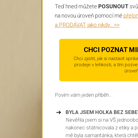
Teď hned můžete
POSUNOUT
svů
na novou úroveň pomocí mé
přelo
a PRODÁVAT jako nikdy... >>
CHCI POZNAT MIR
Chci zjistit, jak si nastavit spr
prodeje v lehkosti, a tím pozv
úrove
Povím vám jeden příběh...
BYLA JSEM HOLKA BEZ SEB
Nevěřila jsem si na VŠ jednoobo
nakonec státnicovala z etiky a ps
mě byla samaritánka, která chtěl