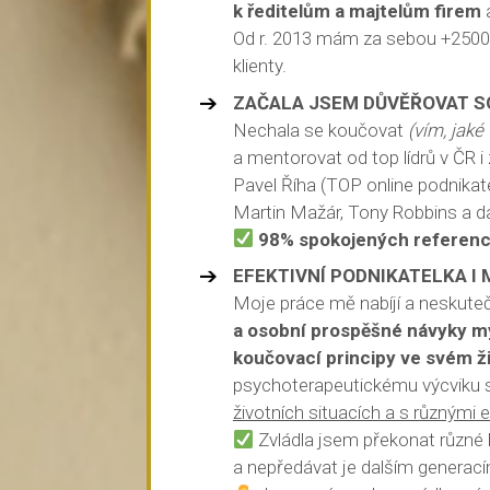
k ředitelům a majtelům firem
a
Od r. 2013 mám za sebou +2500
klienty.
ZAČALA JSEM DŮVĚŘOVAT S
Nechala se koučovat
(vím, jaké
a mentorovat od top lídrů v ČR i
Pavel Říha (TOP online podnikatel
Martin Mažár, Tony Robbins a da
98% spokojených referencí
EFEKTIVNÍ PODNIKATELKA I
Moje práce mě nabíjí a neskute
a osobní prospěšné návyky m
koučovací principy ve svém ž
psychoterapeutickému výcviku 
životních situacích a s různým
Zvládla jsem překonat různé 
a nepředávat je dalším generac