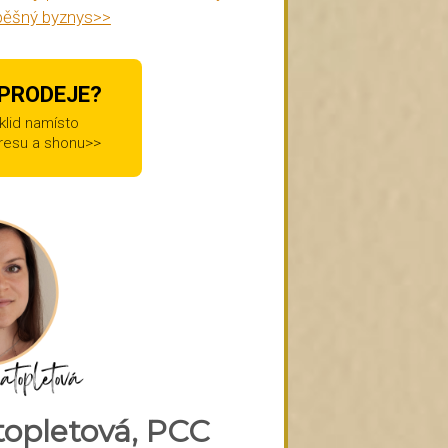
spěšný byznys>>
 PRODEJE?
 klid namísto
resu a shonu>>
topletová, PCC