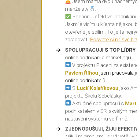
Jsem máma dvou nádherných 
manželství
.
Podporuji efektivní podnikání
Jakmile vidím u klienta nějakou 
otevřeně je sdílím. To je ta nejr
zpracovat.
Posviťte si na své br
SPOLUPRACUJI
S TOP LÍDRY
online podnikání a marketingu.
V projektu Placeni za existen
Pavlem Říhou
jsem pracovala j
online podnikatelů.
S
Lucií Kolaříkovou
jako Am
projektu Škola Sebelásky.
Aktuálně spolupracuji s
Mar
podnikatelem v SR, skvělým men
nastavení systému ve firmě.
ZJEDNODUŠUJI, ŽIJU EFEKTI
Miluji minimalismius v životě i 