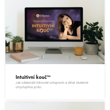
Intuitivní kouč™
Jak zdokonalit lídrovské schopnosti a dělat skutečně
smysluplnou práci.