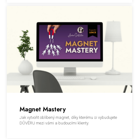
Magnet Mastery
Jak vytvořit oblíbený magnet, díky kterému si vybudujete
DŮVĚRU mezi vámi a budoucími klienty.