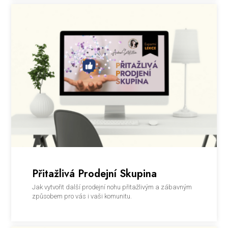
Přitažlivá Prodejní Skupina
Jak vytvořit další prodejní nohu přitažlivým a zábavným
způsobem pro vás i vaši komunitu.