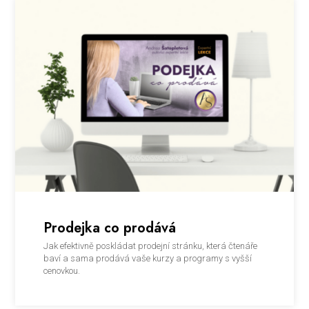
Prodejka co prodává
Jak efektivně poskládat prodejní stránku, která čtenáře
baví a sama prodává vaše kurzy a programy s vyšší
cenovkou.