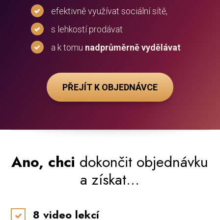
efektivně využívat sociální sítě,
s lehkostí prodávat
a k tomu
nadprůměrně vydělávat
PŘEJÍT K OBJEDNÁVCE
Ano, chci
dokončit objednávku
a získat...
8 video lekcí