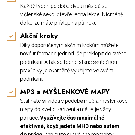
Každý týden po dobu dvou měsíců se
v členské sekci otevře jedna lekce. Nicméně
do kurzu máte přístup na půl roku.
Akční kroky
Díky doporučeným akčním krokům můžete
nové informace jednoduše překlopit do svého
podnikání. A tak se teorie stane skutečnou
praxí a vy je okamžitě využijete ve svém
podnikání.
MP3 a MYŠLENKOVÉ MAPY
Stáhněte si videa v podobě mp3 a myšlenkové
mapy do svého zařízení a mějte je vždy
po ruce.
Využívejte čas maximálně
efektivně, když jedete MHD nebo autem
do práce
. Zapisujte si své aha momenty