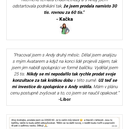
odstartovala podnikání tak,
že jsem prodala namísto 30
tis. rovnou za 60 tis."
- Kačka
“Pracoval jsem s Andy druhý měsíc. Dělal jsem analýzu
s mým Avatarem a když na konci lidé projevili zájem, tak
jsem jim nabídl spolupráci ve formě balíčku. Vydělal jsem
25 tis.
Nikdy se mi nepodařilo tak rychle prodat svoje
konzultace za tak krátkou dobu
v této sumě.
Už teď se
mi investice do spolupráce s Andy vrátila.
Mám v plánu
cenu postupně zvyšovat a to, co jsem se naučil opakovat.”
-Libor