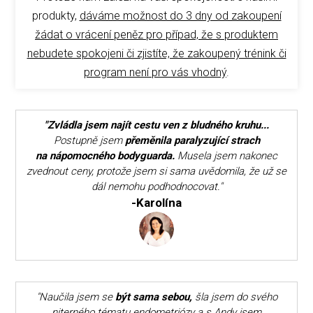
produkty,
dáváme možnost do 3 dny od zakoupení
žádat o vrácení peněz pro případ, že s produktem
nebudete spokojeni či zjistíte, že zakoupený trénink či
program není pro vás vhodný
.
"Zvládla jsem najít cestu ven z bludného kruhu...
Postupně jsem
přeměnila paralyzující strach
na nápomocného bodyguarda.
Musela jsem nakonec
zvednout ceny, protože jsem si sama uvědomila, že už se
dál nemohu podhodnocovat."
-Karolína
"Naučila jsem se
být sama sebou,
šla jsem do svého
niterného tématu endometriózy a s Andy jsem