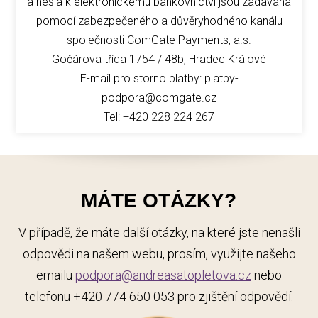
a hesla k elektronickému bankovnictví jsou zadávána
pomocí zabezpečeného a důvěryhodného kanálu
společnosti ComGate Payments, a.s.
Gočárova třída 1754 / 48b, Hradec Králové
E-mail pro storno platby: platby-
podpora@comgate.cz
Tel: +420 228 224 267
MÁTE OTÁZKY?
V případě, že máte další otázky, na které jste nenašli
odpovědi na našem webu, prosím, využijte našeho
emailu
podpora@andreasatopletova.cz
nebo
telefonu +420 774 650 053 pro zjištění odpovědí.