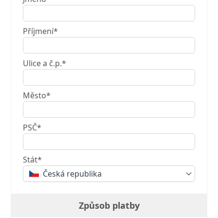
Příjmení*
Ulice a č.p.*
Město*
PSČ*
Stát*
Česká republika
Způsob platby