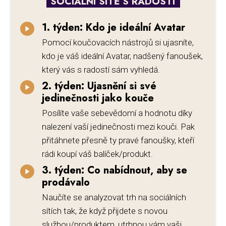
SOCIÁLNÍ SÍTĚ S RADOSTÍ
1. týden: Kdo je ideální Avatar
Pomocí koučovacích nástrojů si ujasníte,
kdo je váš ideální Avatar, nadšený fanoušek,
který vás s radostí sám vyhledá.
2. týden: Ujasnění si své
jedinečnosti jako kouče
Posílíte vaše sebevědomí a hodnotu díky
nalezení vaší jedinečnosti mezi kouči. Pak
přitáhnete přesně ty pravé fanoušky, kteří
rádi koupí váš balíček/produkt.
3. týden: Co nabídnout, aby se
prodávalo
Naučíte se analyzovat trh na sociálních
sítích tak, že když přijdete s novou
službou/produktem, utrhnou vám vaši