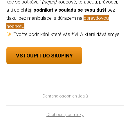
kde se potkávají
(nejen)
koučové, terapeuti, průvodci,
a ti co chtějí
podnikat v souladu se svou duší
bez
tlaku, bez manipulace, s důrazem na
opravdovou
hodnotu
.
Tvořte podnikání, které vás živí. A které dává smysl.
VSTOUPIT DO SKUPINY
Ochrana osobních údajů
Obchodní podmínky