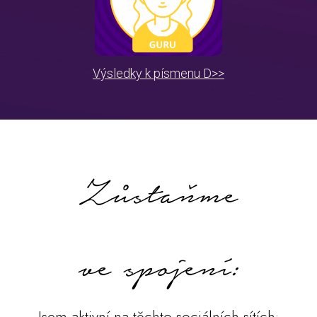
Výsledky k písmenu D>>
Zůstaňme
ve spojení:
Jsem aktivní na těchto sociálních sítích: