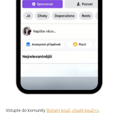
Vstupte do komunity
Bohatý kouč, chudý kouč>>
,