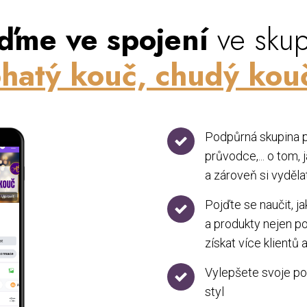
ďme ve spojení
ve skup
hatý kouč, chudý kou
Podpůrná skupina p
průvodce,... o tom
a zároveň si vyděla
Pojďte se naučit, j
a produkty nejen p
získat více klientů
Vylepšete svoje pod
styl