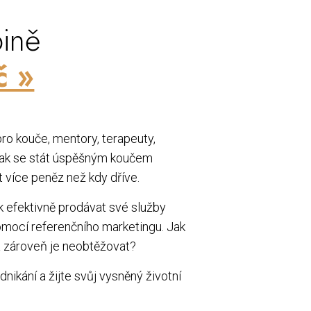
ině
č »
ro kouče, mentory, terapeuty,
, jak se stát úspěšným koučem
t více peněz než kdy dříve.
ak efektivně prodávat své služby
omocí referenčního marketingu. Jak
 a zároveň je neobtěžovat?
nikání a žijte svůj vysněný životní