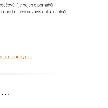
koučování je nejen o pomáhání
ískání finanční nezávislosti a naplnění
.
iv tím chudým »
...