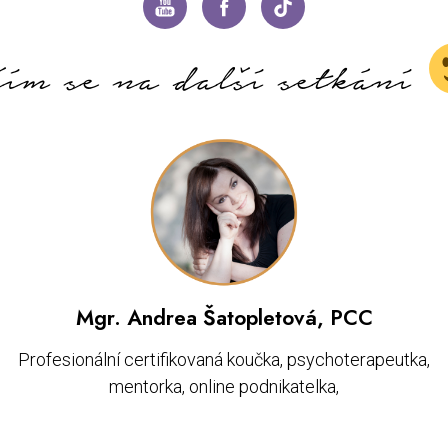
ším se na další setkání
Mgr. Andrea Šatopletová, PCC
Profesionální certifikovaná koučka, psychoterapeutka,
mentorka, online podnikatelka,