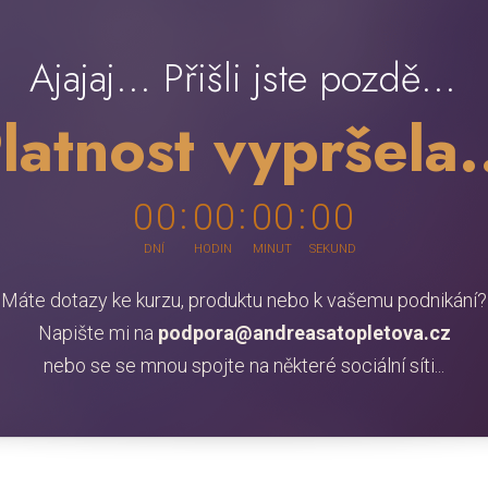
Ajajaj... Přišli jste pozdě...
latnost vypršela.
0
0
0
0
0
0
0
0
DNÍ
HODIN
MINUT
SEKUND
Máte dotazy ke kurzu, produktu nebo k vašemu podnikání?
Napište mi na
podpora@andreasatopletova.cz
nebo se se mnou spojte na některé sociální síti...