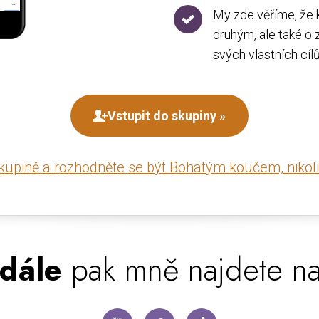
My zde věříme, že 
druhým, ale také o z
svých vlastních cílů
Vstupit do skupiny »
skupině a rozhodněte se být Bohatým koučem, nikol
dále
pak mně najdete na