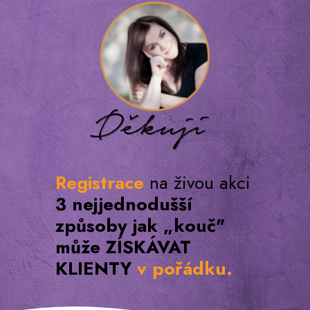
Děkuji
Registrace
na živou akci
3 nejjednodušší
způsoby jak „kouč"
může ZÍSKÁVAT
KLIENTY
v pořádku.