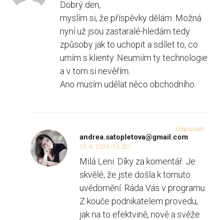
Dobrý den,
myslím si, že příspěvky dělám. Možná
nyní už jsou zastaralé-hledám tedy
způsoby jak to uchopit a sdílet to, co
umím s klienty. Neumiím ty technologie
a v tom si nevěřím.
Ano musím udělat něco obchodního.
Odpovědět
andrea.satopletova@gmail.com
15. 4. 2024 (15:02)
Milá Leni. Díky za komentář. Je
skvělé, že jste došla k tomuto
uvědomění. Ráda Vás v programu
Z kouče podnikatelem provedu,
jak na to efektvině, nově a svěže