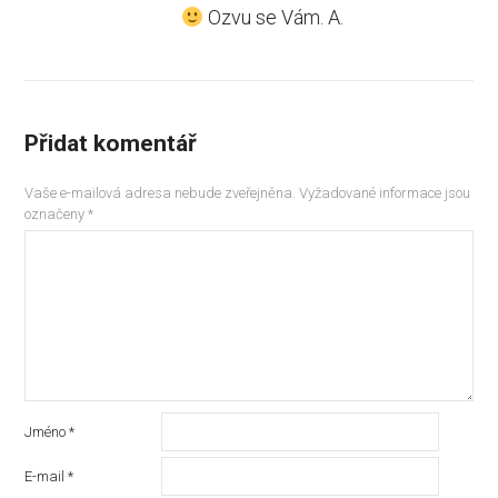
Ozvu se Vám. A.
Přidat komentář
Vaše e-mailová adresa nebude zveřejněna.
Vyžadované informace jsou
označeny
*
Jméno
*
E-mail
*