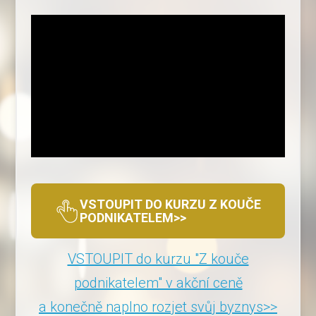
Video
přehrávač
VSTOUPIT DO KURZU Z KOUČE
PODNIKATELEM>>
VSTOUPIT do kurzu "Z kouče
podnikatelem" v akční ceně
a konečně naplno rozjet svůj byznys>>