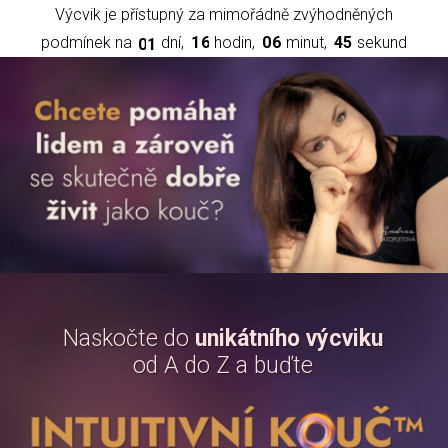
Výcvik je přístupný za mimořádně zvýhodněných
podmínek na
dní
1
6
hodin
0
6
minut
4
4
sekund
0
1
Naskočte do
unikátního výcviku
od A do Z a buďte