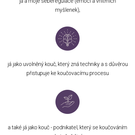
já a moje seberegulace (emocí a vnitřních
myšlenek),
já jako uvolněný kouč, který zná techniky a s důvěrou
přistupuje ke koučovacímu procesu
a také já jako kouč - podnikatel, který se koučováním