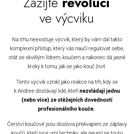
Zažijte
revoluci
ve výcviku
Na trhu neexistuje výcvik, který by vám dal takto
komplexní přístup, který vás naučí regulovat sebe,
stát se skvělým lídrem, koučem a nakonec dá jasné
kroky k tomu, jak se jako kouč živit.
Tento výcvik vznikl jako reakce na trh, kdy se
k Andree dostávají lidé, kteří
nezvládají jednu
(nebo více) ze stěžejních dovedností
profesionálního kouče.
Čerství koučové jsou doslova překvapeni ze záplavy
koučů, kteří sice umí techniky, ale neumí se touto