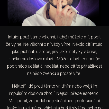
Intuici používáme všichni, i když můžete mít pocit,
že vy ne. Ne všichni o ní vždy víme. Někdo cítí intuici
jako píchnutí u srdce, jiný jako motýlky v břiše,
k někomu doslova mluví… Může to být jednoduše
pocit něco udělat či nedělat, nebo cítíte přitažlivost
na něco zvenku a prostě víte.
Někteří lidé proti těmto vnitřním nebo vnějším
impulsům doslova zbrojí. Nejsou přece esoterici.
Mají pocit, že podobné jednání není profesionální.
Jenže Intuici máme všichni a buď ji slyšíme nebo ne.