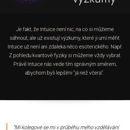
Je fakt, že Intuice není nic, na co si můžeme
sáhnout, ale už existují výzkumy, které ji umí měřit.
Intuice už není ani zdaleka něco esoterického. Např.
Z pohledu kvantové fyziky si můžeme vždy vybrat.
Právě Intuice nás vede tím správným směrem,
abychom byli lepšími “já než včera”.
“Mí kolegové se mi v průběhu mého vzdělávání