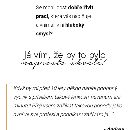
Se mohli dost
dobře živit
prací,
která vás naplňuje
a vnímali v ní
hluboký
smysl?
Já vím, že by to bylo
naprosto skvělé!
Když by mi před 10 lety někdo nabídl podobný
výcvik s příslibem takové lehkosti, neváhám ani
minutu! Přeji všem zažívat takovou pohodu jako
nyní ve své profesi a podnikání zažívám já…”
- Andrea