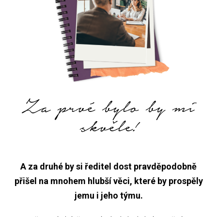
Za prvé bylo by mi
skvěle!
A za druhé by si ředitel dost pravděpodobně
přišel na mnohem hlubší věci, které by prospěly
jemu i jeho týmu.