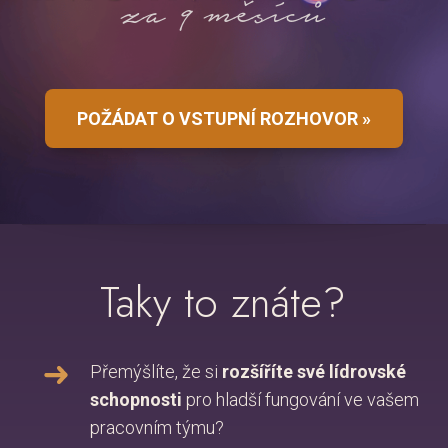
za 9 měsíců
POŽÁDAT O VSTUPNÍ ROZHOVOR »
Taky to znáte?
Přemýšlíte, že si
rozšíříte své lídrovské
schopnosti
pro hladší fungování ve vašem
pracovním týmu?