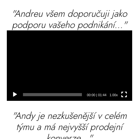
"Andreu všem doporučuji jako
podporu vašeho podnikání..."
Video
přehrávač
00:00
|
01:44
1.00x
"Andy je nezkušenější v celém
týmu a má nejvyšší prodejní
konverze..."