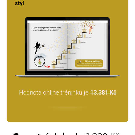
styl
Hodnota online tréninku je
13.381 Kč