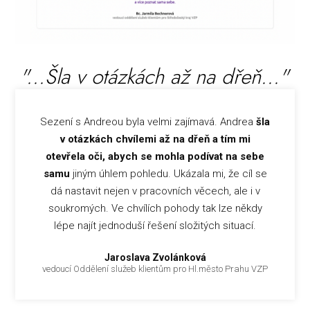
"...Šla v otázkách až na dřeň..."
Sezení s Andreou byla velmi zajímavá. Andrea
šla
v otázkách chvílemi až na dřeň a tím mi
otevřela oči, abych se mohla podívat na sebe
samu
jiným úhlem pohledu. Ukázala mi, že cíl se
dá nastavit nejen v pracovních věcech, ale i v
soukromých. Ve chvílích pohody tak lze někdy
lépe najít jednoduší řešení složitých situací.
Jaroslava Zvolánková
vedoucí Oddělení služeb klientům pro Hl.město Prahu VZP