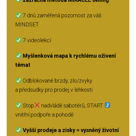
7 dnů zaměřená pozornost za váš
MINDSET
7 videolekcí
Myšlenková mapa k rychlému oživení
témat
Odblokované brzdy, zlo/zvyky
a předsudky pro prodej v lehkosti
Stop
nadvládě sabotérů, START
vnitřní podpoře a pohodě
Vyšší prodeje a zisky = vysněný životní