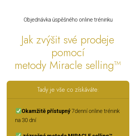
Objednávka úspěšného online tréninku
Jak zvýšit své prodeje
pomocí
metody Miracle selling™
Tady je vše co získáváte:
Okamžitě přístupný
7denní online trénink
na 30 dní
zázračná metoda MIRACLE selling™