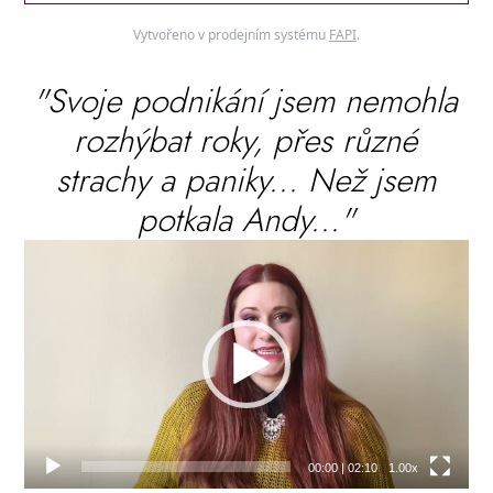
Vytvořeno v prodejním systému
FAPI
.
"Svoje podnikání jsem nemohla
rozhýbat roky, přes různé
strachy a paniky... Než jsem
potkala Andy..."
Video
přehrávač
00:00
|
02:10
1.00x