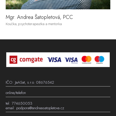
Mgr. Andrea Šatopletová, PCC
Koučka, psychoterapeutka a mentorka
IČO: JaASat, s.r.o. 08676542
online/telefon
tel: 774650053
email: podpora@andreasatopletova.cz