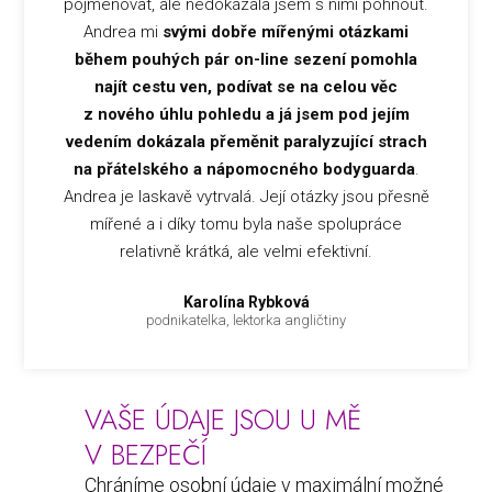
pojmenovat, ale nedokázala jsem s nimi pohnout.
Andrea mi
svými dobře mířenými otázkami
během pouhých pár on-line sezení pomohla
najít cestu ven, podívat se na celou věc
z nového úhlu pohledu a já jsem pod jejím
vedením dokázala přeměnit paralyzující strach
na přátelského a nápomocného bodyguarda
.
Andrea je laskavě vytrvalá. Její otázky jsou přesně
mířené a i díky tomu byla naše spolupráce
relativně krátká, ale velmi efektivní.
Karolína Rybková
podnikatelka, lektorka angličtiny
VAŠE ÚDAJE JSOU U MĚ
V BEZPEČÍ
Chráníme osobní údaje v maximální možné