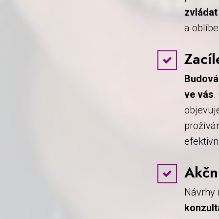
zvládat
a oblíbe
Zacíl
Budován
ve vás
.
objevuj
prožívá
efektivn
Akčn
Návrhy 
konzul