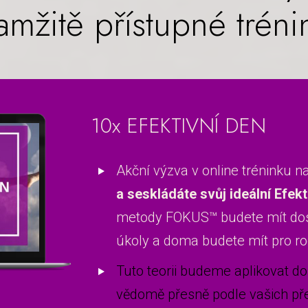
amžitě přístupné tréni
10x EFEKTIVNÍ DEN
Akční výzva v online tréninku na
a seskládáte svůj ideální Efekt
metody FOKUS™ budete mít dos
úkoly a doma budete mít pro ro
Tuto teorii budeme aplikovat do
vědomě přesně podle vašich př