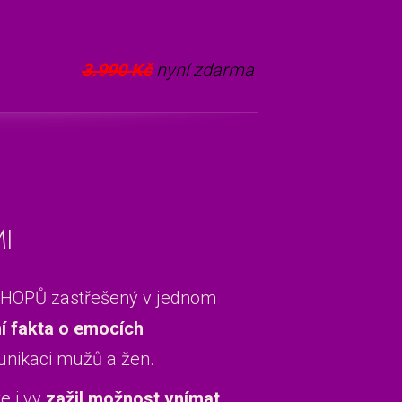
3.990 Kč
nyní zdarma
I
HOPŮ zastřešený v jednom
í fakta o emocích
unikaci mužů a žen.
e i vy
zažil možnost vnímat,