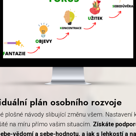
iduální plán osobního rozvoje
é plošné návody slibující změnu všem. Nastavení 
šité na míru přímo vašim situacím.
Získáte podpor
 sebe-vědomí a sebe-hodnotu, a jak s lehkostí a 