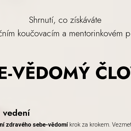
Shrnutí, co získáváte
čním koučovacím a mentorinkovém 
E-VĚDOMÝ ČL
é vedení
ní zdravého sebe-vědomí
krok za krokem. Vezmet