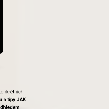
konkrétních
u a tipy JAK
nadhledem