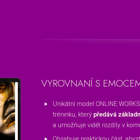
VYROVNANÍ S EMOCEM
Unikátní model ONLINE WORKS
tréninku, který
předává základn
a umožňuje vidět rozdíly v kom
Obsahuje praktickou část, abyst