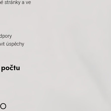
é stránky a ve
odpory
vit úspěchy
 počtu
to