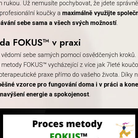
h rukou. Už nemusíte pochybovat, že jdete správně
 profesionální koučky a
maximálně využijte společ
ávání sebe sama a všech svých možností
.
da FOKUS™ v praxi
í vědomí sebe samých pomocí osvědčených kroků. 
í metody FOKUS™ vycházející z více jak 7leté kouč
oterapeutické praxe přímo do vašeho života. Díky n
ěšné vzorce pro fungování doma i v práci a kone
 navýšení energie a spokojenost
.