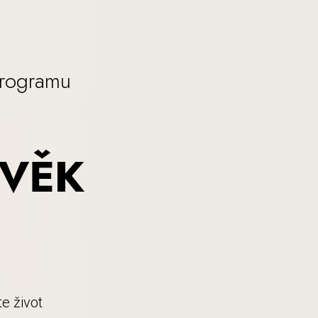
programu
OVĚK
e život