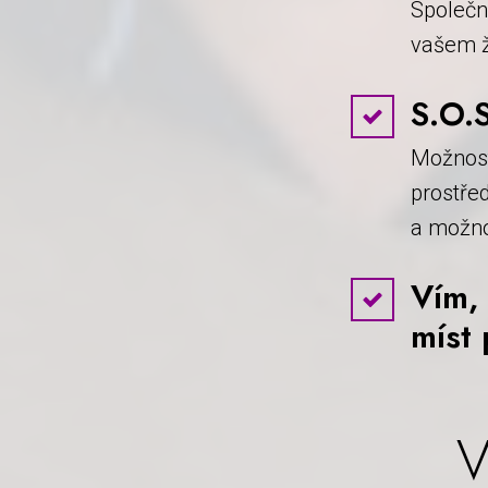
Společn
vašem ži
S.O.
Možnos
prostře
a možno
Vím,
míst
V