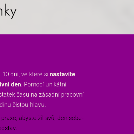
nky
 10 dní, ve které si
nastavíte
ivní den
. Pomocí unikátní
tatek času na zásadní pracovní
dinu čistou hlavu.
 praxe, abyste žil svůj den sebe-
edstav.