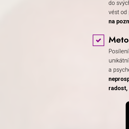
do svýc
vést od
na pozn
Meto
Posílen
unikátn
a psych
neprosp
radost,