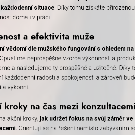
 každodenní situace
. Díky tomu získáte přirozenou
nost doma i v práci.
enost a efektivita muže
í vědomí dle mužského fungování s ohledem na
 Opustíme neprospěšné vzorce výkonnosti a produkti
eme a následujeme ty prospěšné a užitečné. Díky t
ní každodenní radosti a spokojenosti a zároveň bud
í a výkonní.
í kroky na čas mezi konzultacem
na akční kroky,
jak udržet fokus na svůj záměr ve
tacemi
. Orientují se na řešení namísto zabýváním se