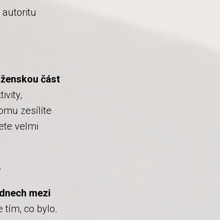
 autoritu
 ženskou část
vity,
omu zesílíte
ete velmi
i
 dnech mezi
 tím, co bylo.