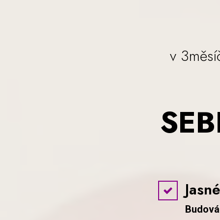
v 3měsí
SEB
Jasn
Budová