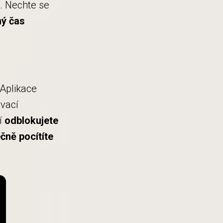
. Nechte se
ný čas
Aplikace
ovací
í
odblokujete
čně pocítíte