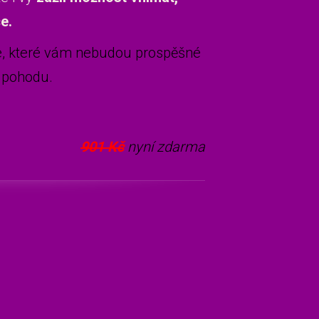
e.
, které vám nebudou prospěšné
a pohodu.
901 Kč
nyní zdarma