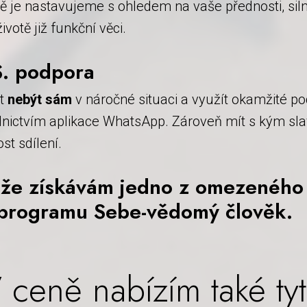
ě je nastavujeme s ohledem na vaše přednosti, siln
votě již funkční věci.
S. podpora
t
nebýt sám
v náročné situaci a využít okamžité p
dnictvím aplikace WhatsApp. Zároveň mít s kým sla
st sdílení.
 že získávám jedno z omezeného
 programu Sebe-vědomý člověk.
 ceně nabízím také ty