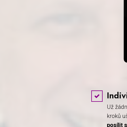
Indiv
Už žádn
kroků u
posílit