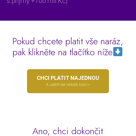
s příjmy +100 mil Kč)
Pokud chcete platit vše naráz,
pak klikněte na tlačítko níže
CHCI PLATIT NAJEDNOU
A ušetřit tak několik tisíc>>
Ano, chci dokončit