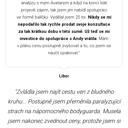
analýzu s mým Avatarem a když na konci lidé
projevili zájem, tak jsem jim nabídl spolupráci
ve formě balíčku. Vydělal jsem 25 tis.
Nikdy se mi
nepodařilo tak rychle prodat svoje konzultace
za tak krátkou dobu v této sumě. Už teď se mi
investice do spolupráce s Andy vrátila
. Mám
v plánu cenu postupně zvyšovat a to, co jsem se
naučil opakovat.”
Libor
"Zvládla jsem najít cestu ven z bludného
kruhu... Postupně jsem přeměnila paralyzující
strach na nápomocného bodyguarda. M
usela
jsem nakonec zvednout ceny, protože jsem si