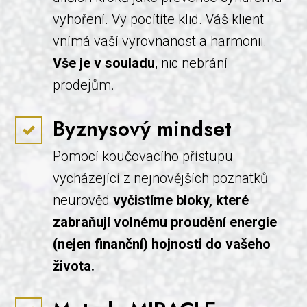
vyhoření. Vy pocítíte klid. Váš klient
vnímá vaší vyrovnanost a harmonii.
Vše je v souladu
, nic nebrání
prodejům.
Byznysový mindset
Pomocí koučovacího přístupu
vycházející z nejnovějších poznatků
neurověd
vyčistíme bloky, které
zabraňují volnému proudění energie
(nejen finanční) hojnosti do vašeho
života.