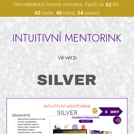
Tato nabídka je časově omezená. Vyprší za
dní
0
2
0
2
hodin
4
0
minut
5
2
sekund
INTUITIVNÍ MENTORINK
Ve verzi
SILVER