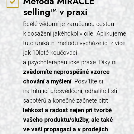
Metoda MIRACLE
selling™ v praxi
Bdělé vědomí je zaručenou cestou
k dosažení jakéhokoliv cíle. Aplikujeme
tuto unikátní metodu vycházející z více
jak 10leté koučovací
a psychoterapeutické praxe. Díky ní
zvědomíte neprospěšné vzorce
chování a myšlení
. Posvítíte si
na Iritující přesvědčení, odhalíte Lsti
sabotérů a konečně začnete cítit
lehkost a radost nejen při tvorbě
vašeho produktu/služby, ale také
ve vaší propagaci a v prodejích
.