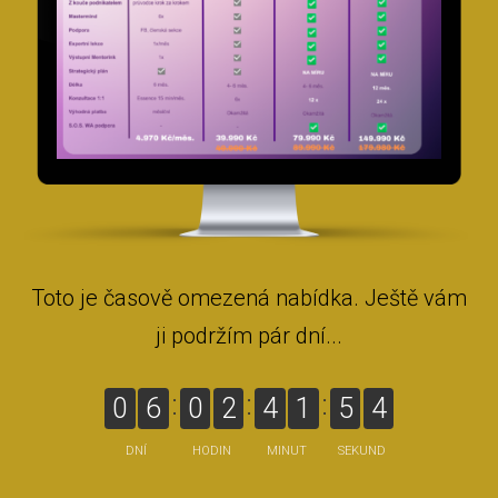
Toto je časově omezená nabídka. Ještě vám
ji podržím pár dní...
0
6
0
2
4
1
5
2
DNÍ
HODIN
MINUT
SEKUND