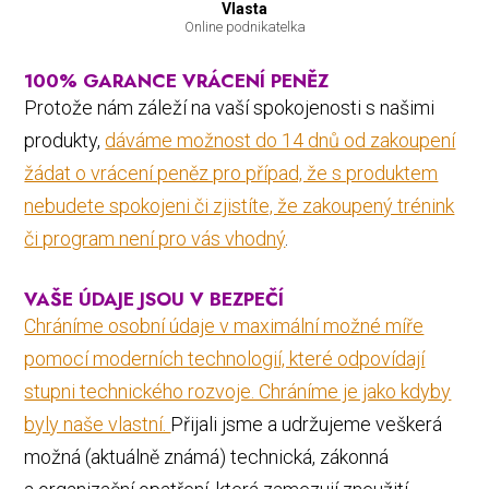
Vlasta
Online podnikatelka
100% GARANCE VRÁCENÍ PENĚZ
Protože nám záleží na vaší spokojenosti s našimi
produkty,
dáváme možnost do 14 dnů od zakoupení
žádat o vrácení peněz pro případ, že s produktem
nebudete spokojeni či zjistíte, že zakoupený trénink
či program není pro vás vhodný
.
VAŠE ÚDAJE JSOU V BEZPEČÍ
Chráníme osobní údaje v maximální možné míře
pomocí moderních technologií, které odpovídají
stupni technického rozvoje. Chráníme je jako kdyby
byly naše vlastní.
Přijali jsme a udržujeme veškerá
možná (aktuálně známá) technická, zákonná