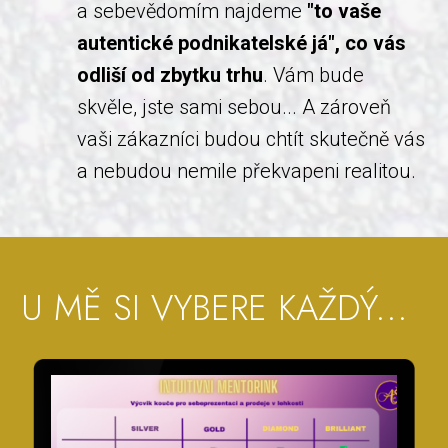
a sebevědomím najdeme
"to vaše
autentické podnikatelské já", co vás
odliší od zbytku trhu
. Vám bude
skvěle, jste sami sebou... A zároveň
vaši zákazníci budou chtít skutečně vás
a nebudou nemile překvapeni realitou.
U MĚ SI VYBERE KAŽDÝ...