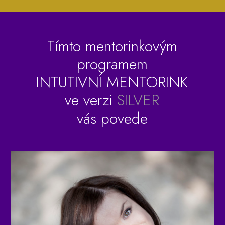
Tímto mentorinkovým
programem
INTUTIVNÍ MENTORINK
ve verzi
SILVER
vás povede