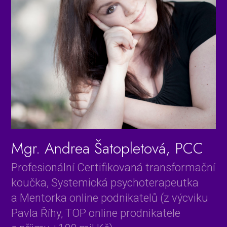
Mgr. Andrea Šatopletová, PCC
Profesionální Certifikovaná transformační
koučka, Systemická psychoterapeutka
a Mentorka online podnikatelů (z výcviku
Pavla Říhy, TOP online prodnikatele