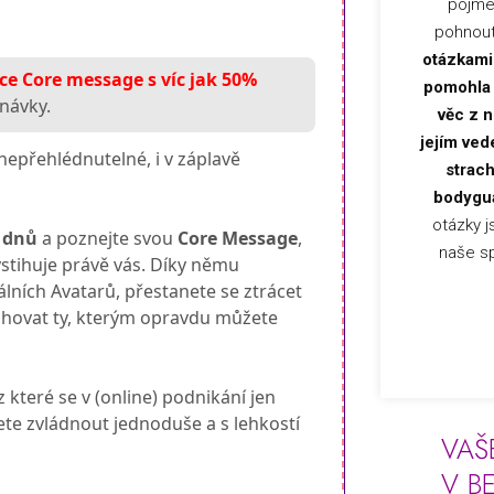
pojme
pohnout
otázkami
kce Core message s víc jak 50%
pomohla n
návky.
věc z 
jejím ved
nepřehlédnutelné, i v záplavě
strac
bodygu
otázky j
0 dnů
a poznejte svou
Core Message
,
naše sp
ystihuje právě vás. Díky němu
lních Avatarů, přestanete se ztrácet
ahovat ty, kterým opravdu můžete
 které se v (online) podnikání jen
žete zvládnout jednoduše a s lehkostí
VAŠ
V B