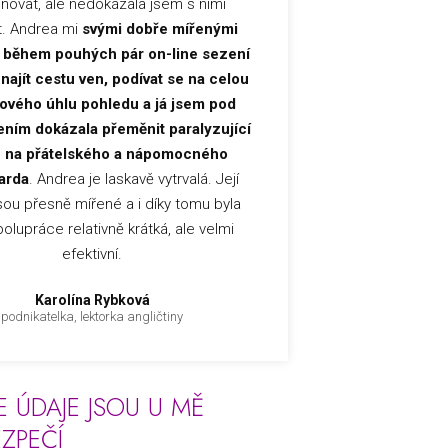
novat, ale nedokázala jsem s nimi
. Andrea mi
svými dobře mířenými
 během pouhých pár on-line sezení
ajít cestu ven, podívat se na celou
nového úhlu pohledu a já jsem pod
ením dokázala přeměnit paralyzující
h na přátelského a nápomocného
arda
. Andrea je laskavě vytrvalá. Její
sou přesně mířené a i díky tomu byla
olupráce relativně krátká, ale velmi
efektivní.
Karolína Rybková
podnikatelka, lektorka angličtiny
E ÚDAJE JSOU U MĚ
EZPEČÍ