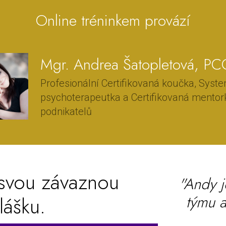
Online tréninkem provází
Mgr. Andrea Šatopletová, PC
Profesionální Certifikovaná koučka, Syst
psychoterapeutka a Certifikovaná mentor
podnikatelů
 svou závaznou
"Andy j
týmu a
lášku.