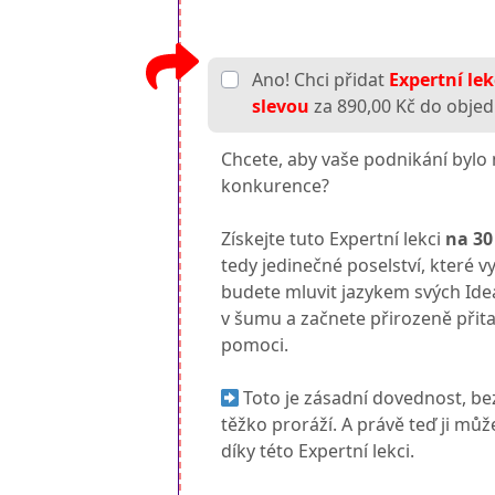
Ano! Chci přidat
Expertní le
slevou
za 890,00 Kč do objed
Chcete, aby vaše podnikání bylo 
konkurence?
Získejte tuto Expertní lekci
na 3
tedy jedinečné poselství, které v
budete mluvit jazykem svých Ideá
v šumu a začnete přirozeně přit
pomoci.
Toto je zásadní dovednost, bez
těžko proráží. A právě teď ji mů
díky této Expertní lekci.