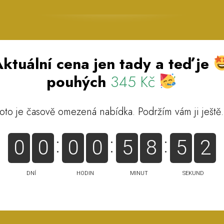
ktuální cena jen tady a teď je
pouhých
345 Kč
oto je časově omezená nabídka. Podržím vám ji ještě.
0
0
0
0
5
8
5
1
DNÍ
HODIN
MINUT
SEKUND