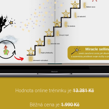
Hodnota online tréninku je
13.381 Kč
Běžná cena je
1.990 Kč