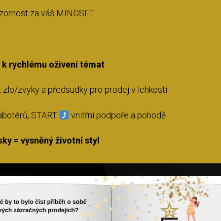
zornost za váš MINDSET
k rychlému oživení témat
zlo/zvyky a předsudky pro prodej v lehkosti
abotérů, START
vnitřní podpoře a pohodě
sky = vysněný životní styl