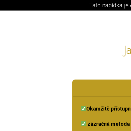
Tato nabídka je
J
Okamžitě přístup
zázračná metoda 