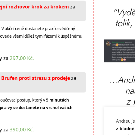
jní rozhovor krok za krokem
za
"Vydě
tolik
.
V akční ceně dostanete praxí osvědčený
provede všemi důležitými fázemi k úspěšnému
y za
297,00 Kč.
...Andr
 Brufen proti stresu z prodeje
za
na
z 
koučovací postup, který v
5 minutách
oupi a vy se dostanete na vrchol vašich
Andreu j
z bludné
y za
390,00 Kč.