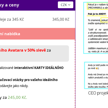
ky a ceny
deje za 345 Kč
345,00 Kč
lní nabídka
ního Avatara v 50% slevě
za
ualizované
interaktivní KARTY IDEÁLNÍHO
učovací otázky pro vašeho ideálního
odávejte jako nikdy.
CEO projek
y za
245,00 Kč.