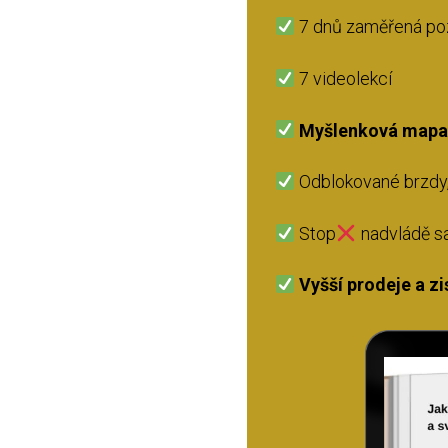
7 dnů zaměřená po
7 videolekcí
Myšlenková mapa 
Odblokované brzdy, 
Stop
nadvládě s
Vyšší prodeje a zi