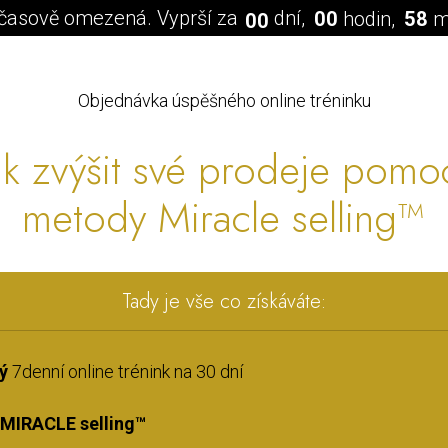
 časově omezená. Vyprší za
dní
0
0
hodin
5
8
m
0
0
Objednávka úspěšného online tréninku
ak zvýšit své prodeje pomo
metody Miracle selling™
Tady je vše co získáváte:
ný
7denní online trénink na 30 dní
MIRACLE selling™