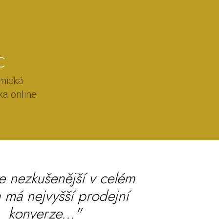
C
emická
ka online
e nezkušenější v celém
 má nejvyšší prodejní
konverze..."