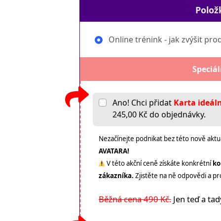
Polož
Online trénink - jak zvýšit pro
Speciá
Ano! Chci přidat
Karta ideál
245,00 Kč do objednávky.
Nezačínejte podnikat bez této nově akt
AVATARA!
V této akční ceně získáte konkrétní
ko
zákazníka.
Zjistěte na ně odpovědi a pr
Běžná cena 490 Kč.
Jen teď a tad