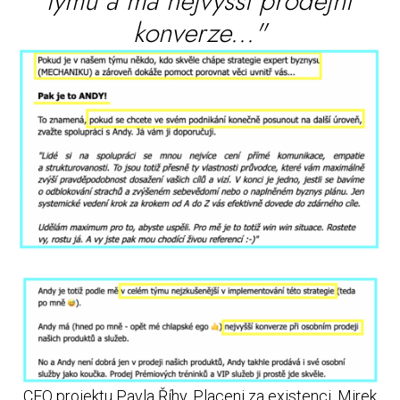
týmu a má nejvyšší prodejní
konverze..."
CEO projektu Pavla Říhy, Placeni za existenci, Mirek