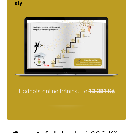
styl
Hodnota online tréninku je
13.381 Kč