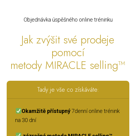
Objednávka úspěšného online tréninku
Jak zvýšit své prodeje
pomocí
metody MIRACLE selling™
Tady je vše co získáváte:
Okamžitě přístupný
7denní online trénink
na 30 dní
zázračná metoda MIRACLE selling™