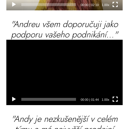
00:00
|
02:10
1.00x
"Andreu všem doporučuji jako
podporu vašeho podnikání..."
Video
přehrávač
00:00
|
01:44
1.00x
"Andy je nezkušenější v celém