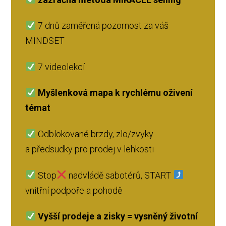
7 dnů zaměřená pozornost za váš
MINDSET
7 videolekcí
Myšlenková mapa k rychlému oživení
témat
Odblokované brzdy, zlo/zvyky
a předsudky pro prodej v lehkosti
Stop
nadvládě sabotérů, START
vnitřní podpoře a pohodě
Vyšší prodeje a zisky = vysněný životní