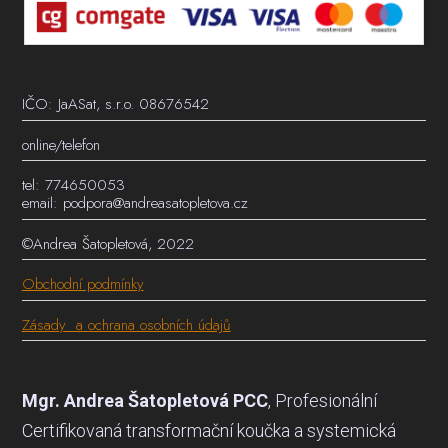
IČO: JaASat, s.r.o. 08676542
online/telefon
tel: 774650053
email: podpora@andreasatopletova.cz
©Andrea Šatopletová, 2022
Obchodní podmínky
Zásady a ochrana osobních údajů
Mgr. Andrea Šatopletová PCC
, Profesionální
Certifikovaná transformační koučka a systemická