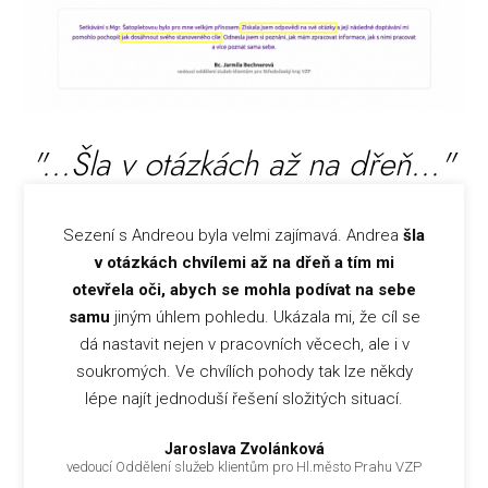
"...Šla v otázkách až na dřeň..."
Sezení s Andreou byla velmi zajímavá. Andrea
šla
v otázkách chvílemi až na dřeň a tím mi
otevřela oči, abych se mohla podívat na sebe
samu
jiným úhlem pohledu. Ukázala mi, že cíl se
dá nastavit nejen v pracovních věcech, ale i v
soukromých. Ve chvílích pohody tak lze někdy
lépe najít jednoduší řešení složitých situací.
Jaroslava Zvolánková
vedoucí Oddělení služeb klientům pro Hl.město Prahu VZP