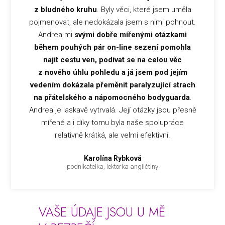
z bludného kruhu
. Byly věci, které jsem uměla
pojmenovat, ale nedokázala jsem s nimi pohnout.
Andrea mi
svými dobře mířenými otázkami
během pouhých pár on-line sezení pomohla
najít cestu ven, podívat se na celou věc
z nového úhlu pohledu a já jsem pod jejím
vedením dokázala přeměnit paralyzující strach
na přátelského a nápomocného bodyguarda
.
Andrea je laskavě vytrvalá. Její otázky jsou přesně
mířené a i díky tomu byla naše spolupráce
relativně krátká, ale velmi efektivní.
Karolína Rybková
podnikatelka, lektorka angličtiny
VAŠE ÚDAJE JSOU U MĚ