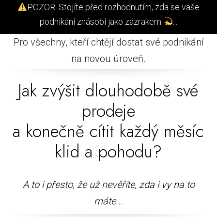
POZOR: Stojíte před rozhodnutím, zda se vaše
podnikání znásobí jako zázrakem
...
Pro všechny, kteří chtějí dostat své podnikání
na novou úroveň.
Jak zvýšit dlouhodobě své
prodeje
a konečně cítit každý měsíc
klid a pohodu?
A to i přesto, že už nevěříte, zda
i vy na to
máte...