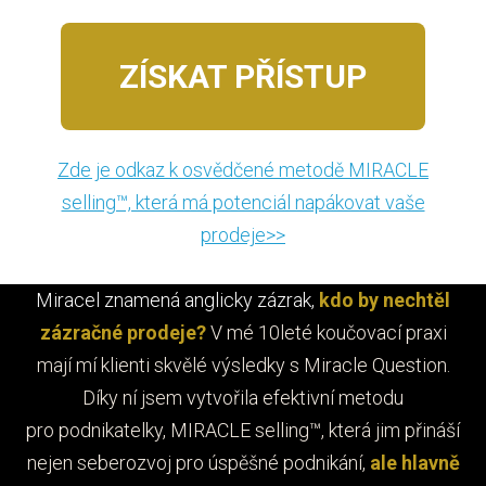
ZÍSKAT PŘÍSTUP
Zde je odkaz k osvědčené metodě MIRACLE
selling™, která má potenciál napákovat vaše
prodeje>>
Miracel znamená anglicky zázrak,
kdo by nechtěl
zázračné prodeje?
V mé 10leté koučovací praxi
mají mí klienti skvělé výsledky s Miracle Question.
Díky ní jsem vytvořila efektivní metodu
pro podnikatelky, MIRACLE selling™, která jim přináší
nejen seberozvoj pro úspěšné podnikání,
ale hlavně