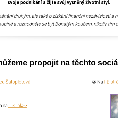
svoje podnikání a žijte svůj vysněný životní styl.
hání druhým, ale také o získání finanční nezávislosti a na
kupině a rozhodněte se být Bohatým koučem, nikoliv tím
ůžeme propojit na těchto sociál
ea Šatopletová
② Na
FB str
a na
TikTok>>