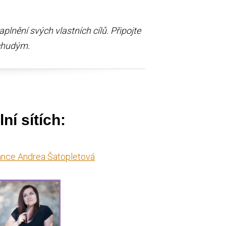
plnění svých vlastních cílů. Připojte
 chudým.
ní sítích:
ánce Andrea Šatopletová