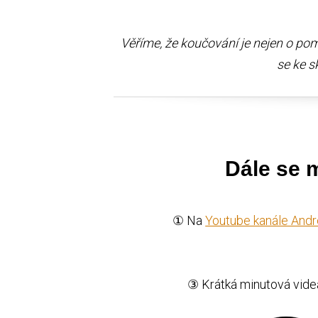
Věříme, že koučování je nejen o pomá
se ke s
Dále se m
① Na
Youtube kanále Andr
③ Krátká minutová vide