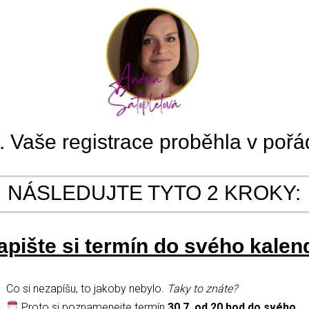
. Vaše registrace proběhla v poř
NÁSLEDUJTE TYTO 2 KROKY:
Zapište si termín do svého kalen
Co si nezapíšu, to jakoby nebylo.
Taky to znáte?
Proto si poznamenejte termín
30.7. od 20 hod do svého