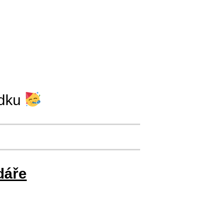
ádku
dáře