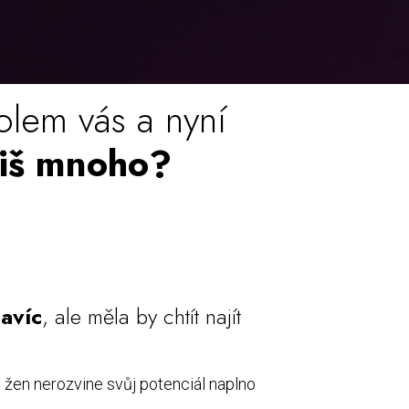
olem vás a nyní
íliš mnoho?
navíc
, ale měla by chtít najít
na žen nerozvine svůj potenciál naplno