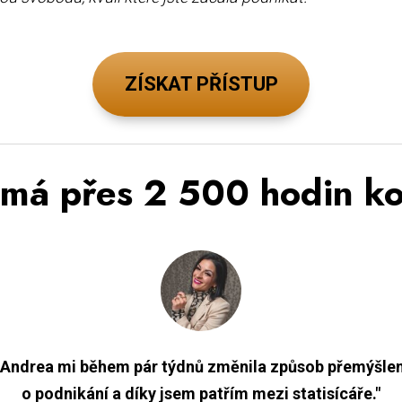
ZÍSKAT PŘÍSTUP
má přes 2 500 hodin ko
„Andrea mi během pár týdnů změnila způsob přemýšlen
o podnikání a díky jsem patřím mezi statisícáře."