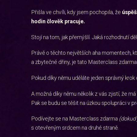
Přišla ve chvíli, kdy jsem pochopila, že
úspěš
hodin člověk pracuje.
Stojí na tom, jak přemýšlí. Jaká rozhodnutí dě
Právě o těchto největších aha momentech, kte
a zbytečné dřiny, je tato Masterclass zdarma
Pokud díky němu uděláte jeden správný krok dří
A možná díky němu několik z vás zjistí, že má 
Pak se budu se těšit na úzkou spolupráci v p
Podívejte se na Masterclass zdarma
(dokud 
s otevřeným srdcem na druhé straně.