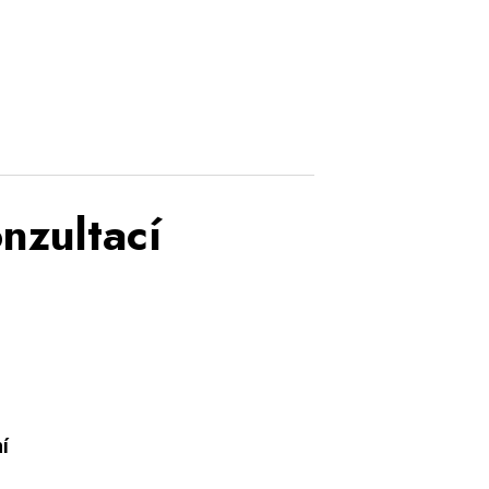
nzultací
í