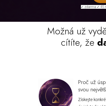
✓ zdarma ✓ 45 mi
Možná už vydělá
cítíte, že
da
Proč už ús
svou největš
Získejte konkré