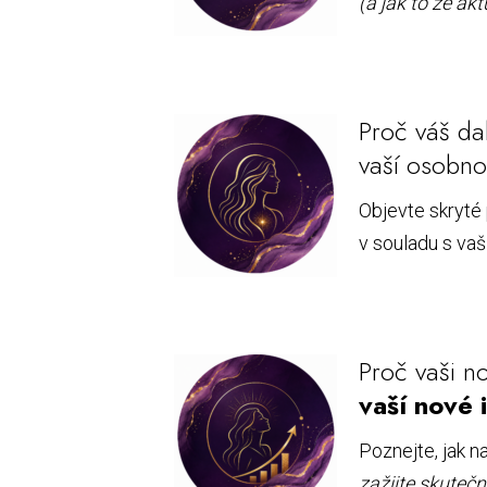
(a jak to že akt
Proč váš da
vaší osobnos
Objevte skryté 
v souladu s va
Proč vaši 
vaší nové 
Poznejte, jak 
zažijte skutečn