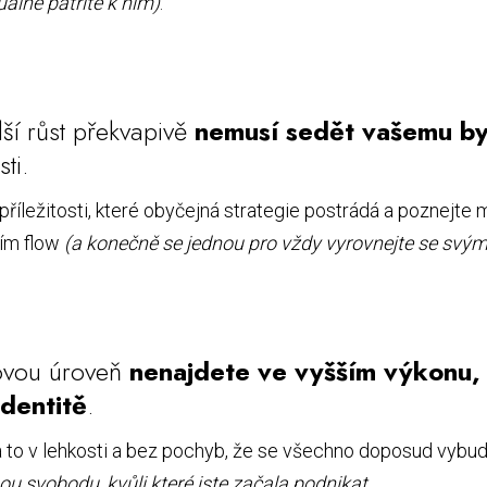
uálně patříte k nim)
.
lší růst překvapivě
nemusí sedět vašemu b
ti.
příležitosti, které obyčejná strategie postrádá a poznejte 
ším flow
(a konečně se jednou pro vždy vyrovnejte se svý
novou úroveň
nenajdete ve vyšším výkonu, 
identitě
.
na to v lehkosti a bez pochyb, že se všechno doposud vyb
ou svobodu, kvůli které jste začala podnikat
.