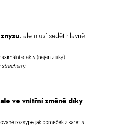
yznysu
, ale musí sedět hlavně
maximální efekty (nejen zisky)
m strachem)
.
ale ve vnitřní změně díky
udované rozsype jak domeček z karet
a