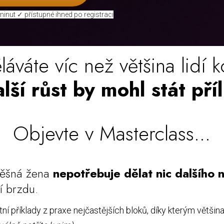
nut ✓ přístupné ihned po registraci
váte víc než většina lidí k
lší růst by mohl stát př
Objevte v Masterclass...
pěšná žena
nepotřebuje dělat nic dalšího 
í brzdu.
tní příklady z praxe nejčastějších bloků, díky kterým větši