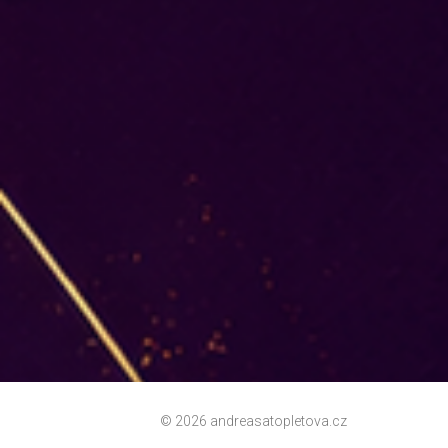
© 2026 andreasatopletova.cz