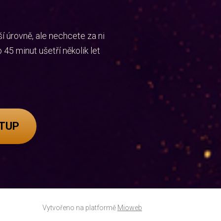
ší úrovně, ale nechcete za ni
45 minut ušetří několik let
STUP
Vytvořeno na platformě
Mioweb