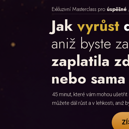
Exkluzivní Masterclass pro
úspěšné
Jak
vyrůst
aniž byste z
zaplatila z
nebo sama
45 minut, které vám mohou ušetřit r
můžete dál růst a v lehkosti, aniž 
ZÍ