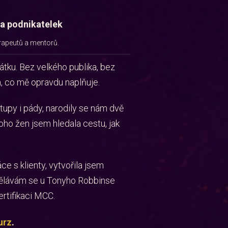
a podnikatelek
erapeutů a mentorů.
átku. Bez velkého publika, bez
ím, co mě opravdu naplňuje.
upy i pády, narodily se nám dvě
ho žen jsem hledala cestu, jak
 s klienty, vytvořila jsem
dělávám se u Tonyho Robbinse
rtifikaci MCC.
urz
.