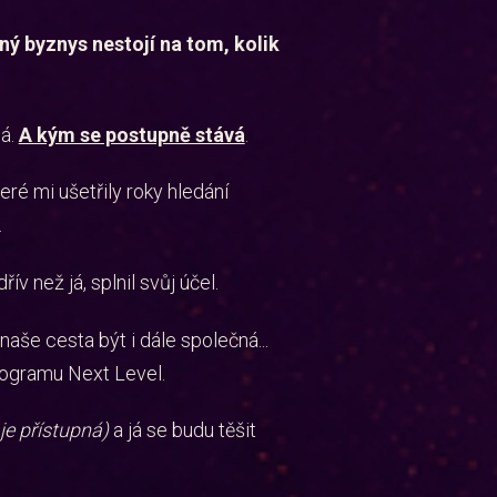
ný byznys nestojí na tom, kolik
lá.
A kým se postupně stává
.
ré mi ušetřily roky hledání
.
v než já, splnil svůj účel.
naše cesta být i dále společná...
rogramu Next Level.
je přístupná)
a já se budu těšit