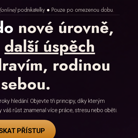
(online)
podnikatelky ● Pouze po omezenou dobu.
do
nové úrovně,
a
další úspěch
dravím, rodinou
 sebou.
oky hledání. Objevte tři principy, díky kterým
by váš růst znamenal více práce, stresu nebo oběti.
SKAT PŘÍSTUP