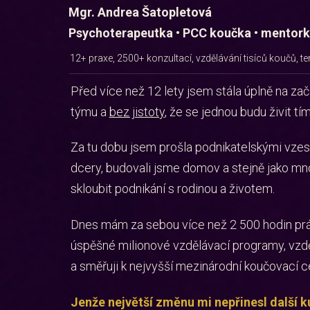
Mgr. Andrea Šatopletová
Psychoterapeutka • PCC koučka • mentork
12+ praxe, 2500+ konzultací, vzdělávání tisíců koučů, t
Před více než 12 lety jsem stála úplně na zač
týmu a
bez jistoty
, že se jednou budu živit t
Za tu dobu jsem prošla podnikatelskými vzest
dcery, budovali jsme domov a stejně jako mno
skloubit podnikání s rodinou a životem.
Dnes mám za sebou více než 2 500 hodin práce
úspěšné milionové vzdělávací programy, vz
a směřuji k nejvyšší mezinárodní koučovací ce
Jenže největší změnu mi nepřinesl další k