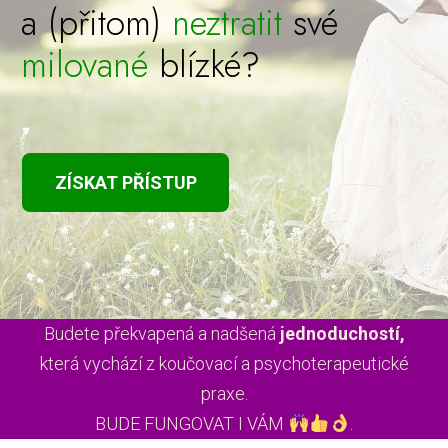
a (přitom)
neztratit
své
milované
blízké?
ZÍSKAT PŘÍSTUP
Budete překvapená a nadšená
jednoduchostí,
která vychází z koučovací a psychoterapeutické
praxe.
BUDE FUNGOVAT I VÁM
.