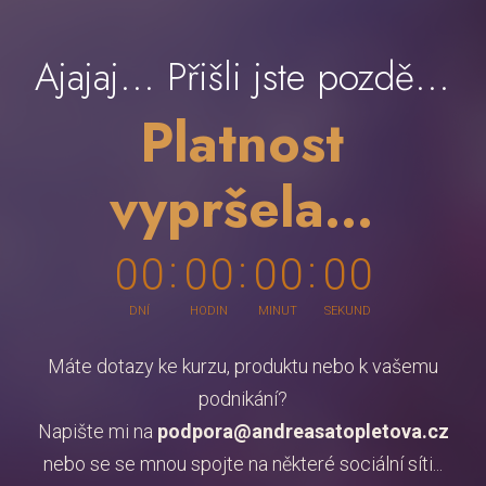
Ajajaj... Přišli jste pozdě...
Platnost
vypršela...
0
0
0
0
0
0
0
0
DNÍ
HODIN
MINUT
SEKUND
Máte dotazy ke kurzu, produktu nebo k vašemu
podnikání?
Napište mi na
podpora@andreasatopletova.cz
nebo se se mnou spojte na některé sociální síti...