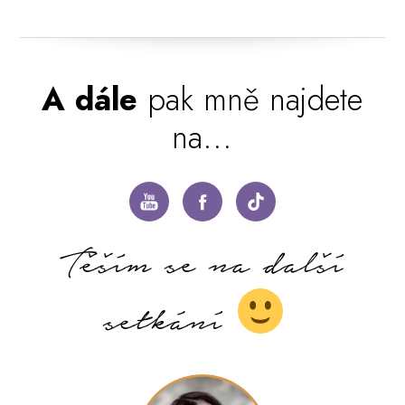
A dále
pak mně najdete
na...
Těším se na další
setkání