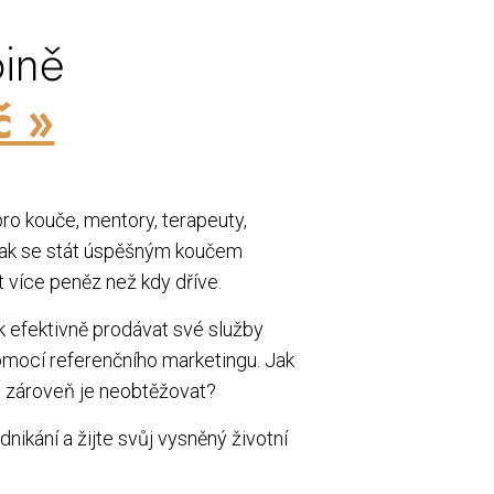
ině
č »
ro kouče, mentory, terapeuty,
, jak se stát úspěšným koučem
t více peněz než kdy dříve.
ak efektivně prodávat své služby
omocí referenčního marketingu. Jak
 a zároveň je neobtěžovat?
nikání a žijte svůj vysněný životní