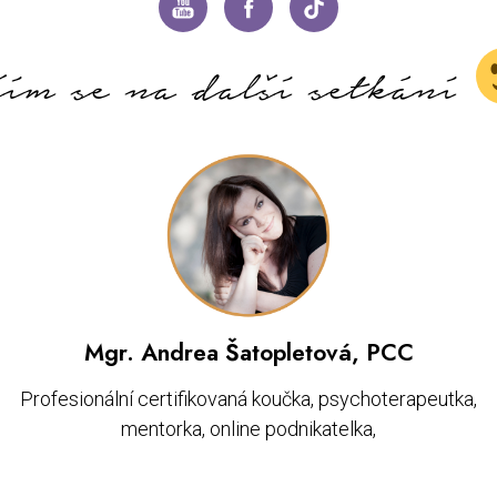
ším se na další setkání
Mgr. Andrea Šatopletová, PCC
Profesionální certifikovaná koučka, psychoterapeutka,
mentorka, online podnikatelka,