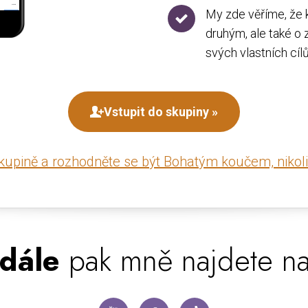
My zde věříme, že 
druhým, ale také o z
svých vlastních cílů
Vstupit do skupiny »
skupině a rozhodněte se být Bohatým koučem, nikol
dále
pak mně najdete na