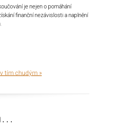
koučování je nejen o pomáhání
ískání finanční nezávislosti a naplnění
.
iv tím chudým »
...