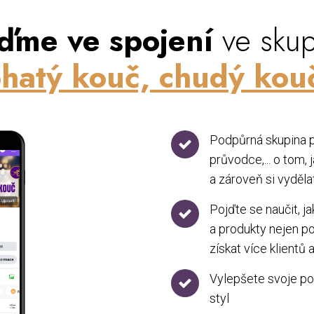
ďme ve spojení
ve skup
hatý kouč, chudý kou
Podpůrná skupina p
průvodce,... o tom
a zároveň si vyděla
Pojďte se naučit, j
a produkty nejen p
získat více klientů
Vylepšete svoje pod
styl