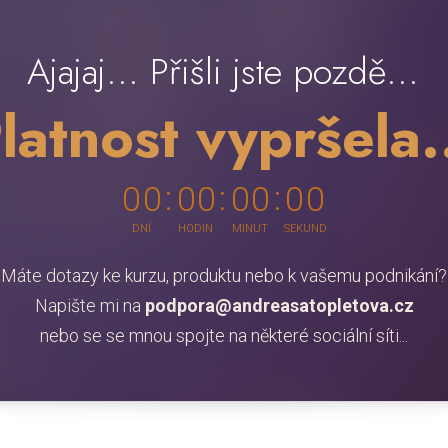
Ajajaj... Přišli jste pozdě...
latnost vypršela.
0
0
0
0
0
0
0
0
DNÍ
HODIN
MINUT
SEKUND
Máte dotazy ke kurzu, produktu nebo k vašemu podnikání?
Napište mi na
podpora@andreasatopletova.cz
nebo se se mnou spojte na některé sociální síti...