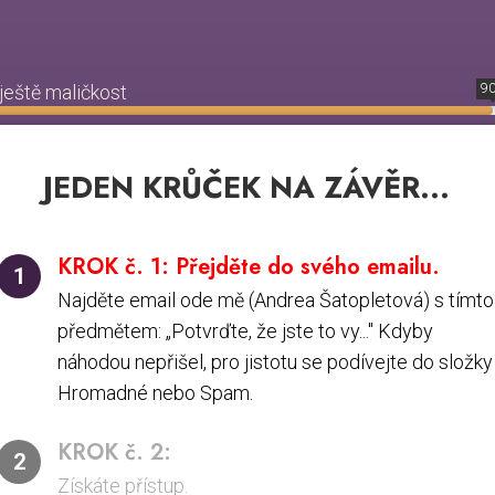
ještě maličkost
9
JEDEN KRŮČEK NA ZÁVĚR...
KROK č. 1: Přejděte do svého emailu.
1
Najděte email ode mě (Andrea Šatopletová) s tímto
předmětem: „Potvrďte, že jste to vy..." Kdyby
náhodou nepřišel, pro jistotu se podívejte do složky
Hromadné nebo Spam.
KROK č. 2:
2
Získáte přístup.