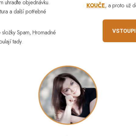
sím uhraďte objednávku.
KOUČE
, a proto už d
tura a další potřebné
VSTOUPI
 složky Spam, Hromadné
lají tady.