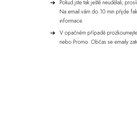
Pokud jste tak ještě neudělali, pro
Na email vám do 10 min přijde fak
informace.
V opačném případě prozkoumejte
nebo Promo. Občas se emaily zatou