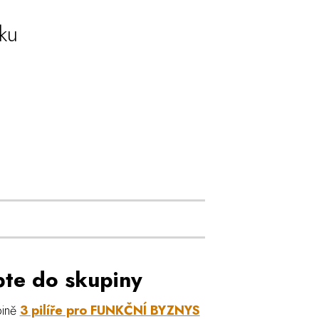
ku
pte do skupiny
pině
3 pilíře pro FUNKČNÍ BYZNYS