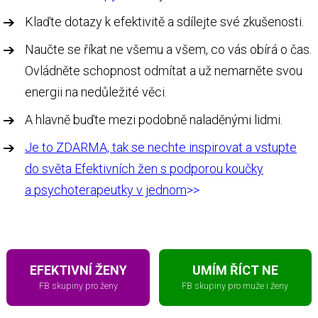
Klaďte dotazy k efektivitě a sdílejte své zkušenosti.
Naučte se říkat ne všemu a všem, co vás obírá o čas.
Ovládněte schopnost odmítat a už nemarněte svou
energii na nedůležité věci.
A hlavně buďte mezi podobně naladěnými lidmi.
Je to ZDARMA, tak se nechte inspirovat a vstupte
do světa Efektivních žen s podporou koučky
a psychoterapeutky v jednom
>>
EFEKTIVNÍ ŽENY
UMÍM ŘÍCT NE
FB skupiny pro ženy
FB skupiny pro muže i ženy