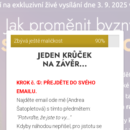
Zbývá ještě maličkost
90%
JEDEN KRŮČEK
NA ZÁVĚR...
KROK č. ①: PŘEJDĚTE DO SVÉHO
EMAILU.
Najděte email ode mě (Andrea
Šatopletová) s tímto předmětem:
"Potvrďte, že jste to vy..."
Kdyby náhodou nepřišel, pro jistotu se